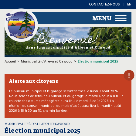
CONTACTEZ-NOUS
EN
MENU
Bienvenue!
dans la municipalité d’Alleyn et Cawood
Accueil
Municipalité d’Alleyn et Cawood
Élection municipal 2025
Alerte aux citoyens
Le bureau municipal et le garage seront fermés le lundi 3 août 2026.
Nous serons de retour au bureau et au garage le mardi 4 août à 8 h. La
collecte des ordures ménagères aura lieu le mardi 4 août 2026. La
réunion du conseil municipal du mois d'août aura lieu le mardi 4 août
2026 à 18 h 30 au 10, chemin Jondee.
MUNICIPALITÉ D’ALLEYN ET CAWOOD
Élection municipal 2025